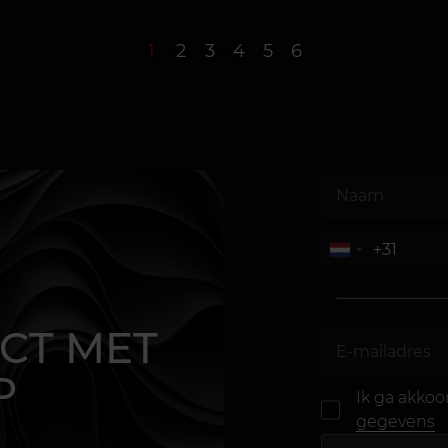
1
2
3
4
5
6
CT MET
P
Ik ga akko
gegevens