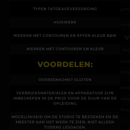
EXTRA O
TYPEN TATOEAGEVERZORGING
HUISWERK
COMMUNICA
V
WERKEN MET CONTOUREN EN EFFEN KLEUR B&W
WERKEN MET CONTOUREN EN KLEUR
OPL
PERSOONLI
VOORDELEN:
HULP BIJ D
OVEREENKOMST SLUITEN
MEER M
VERBRUIKSMATERIALEN EN APPARATUUR ZIJN
INBEGREPEN IN DE PRIJS VOOR DE DUUR VAN DE
VOLLED
OPLEIDING
STAGE N
MOGELIJKHEID OM DE STUDIO TE BEZOEKEN EN DE
MEESTER AAN HET WERK TE ZIEN, NIET ALLEEN
TIJDENS LESDAGEN.