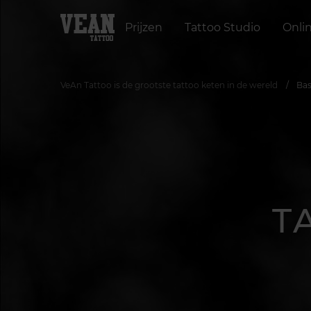
Prijzen
Tattoo Studio
Onli
VeAn Tattoo is de grootste tattoo keten in de wereld
Bas
T