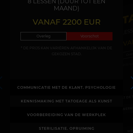
8 LESSEN (DUUR TOT EEN
ST
MAAND)
12 LE
VANAF 2200 EUR
VA
Overleg
Voorschot
* DE PRIJS KAN VARIËREN AFHANKELIJK VAN DE
Over
GEKOZEN STAD.
* DE PRIJS
COMMUNICATIE MET DE KLANT. PSYCHOLOGIE
BEVAT DE
KENNISMAKING MET TATOEAGE ALS KUNST
WERK
VOORBEREIDING VAN DE WERKPLEK
WE
STERILISATIE. OPRUIMING