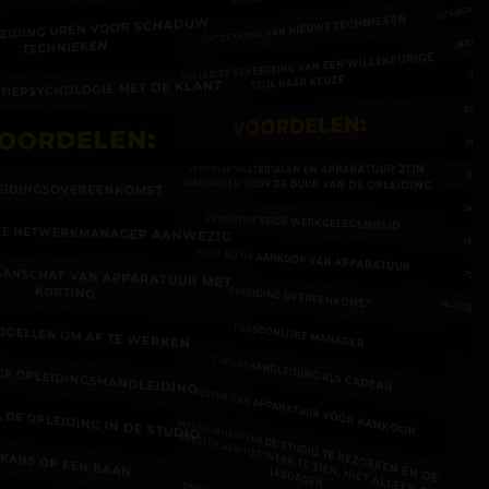
OLD SCHOOL/NI
ONTDEKKING VAN NIEUWE TECHNIEKEN
PLEIDING UREN VOOR SCHADUW
ONTRADITI
TECHNIEKEN
VOLLEDIGE BEHEERSING VAN EEN WILLEKEURIGE
GRAFI
STIJL NAAR KEUZE
TIEPSYCHOLOGIE MET DE KLANT
DOTWO
VOORDELEN:
OORDELEN:
WHIPS
VERBRUIKSMATERIALEN EN APPARATUUR ZIJN
AQUAR
INBEGREPEN VOOR DE DUUR VAN DE OPLEIDING
EIDINGSOVEREENKOMST
ZWART-
PRIORITEIT VOOR WERKGELEGENHEID
JKE NETWERKMANAGER AANWEZIG
ORNAME
HULP BIJ DE AANKOOP VAN APPARATUUR
E AANSCHAF VAN APPARATUUR MET
POLYNE
KORTING
OPLEIDING OVEREENKOMST
EN ANDERE TAT
PERSOONLIJKE MANAGER
ODELLEN OM AF TE WERKEN
CURSUSHANDLEIDING ALS CADEAU
IGE OPLEIDINGSHANDLEIDING
TESTEN VAN APPARATUUR VÓÓR AANKOOP
A DE OPLEIDING IN DE STUDIO
MOGELIJKHEID OM DE STUDIO TE BEZOEKEN EN DE
MEESTER AAN HET W
ERK TE ZIEN, NIET ALLEEN OP
KANS OP EEN BAAN
LESDAGEN