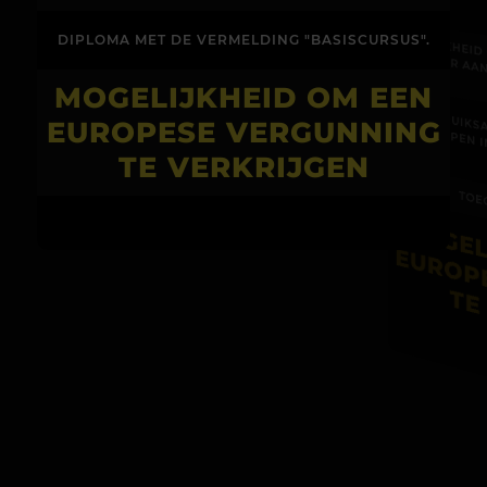
DIPLOMA MET DE VERMELDING "BASISCURSUS".
MOGELIJKHEI
MEESTER AAN
MOGELIJKHEID OM EEN
INBEGREPEN
EUROPESE VERGUNNING
TE VERKRIJGEN
TOE