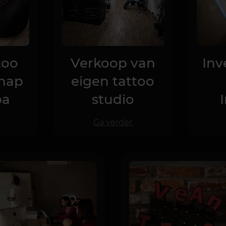
too
Verkoop van
Inv
chap
eigen tattoo
pa
studio
Ga verder