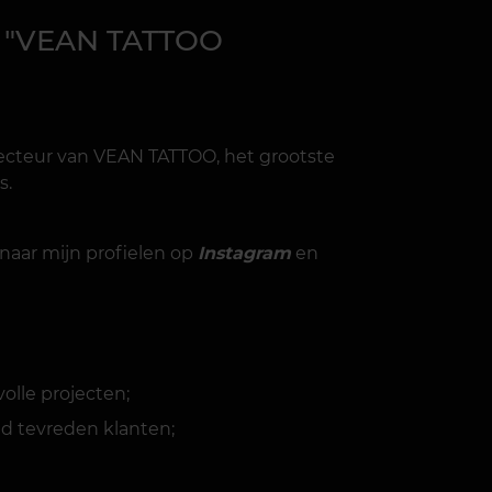
-
"VEAN TATTOO
recteur van VEAN TATTOO, het grootste
s.
 naar mijn profielen op
Instagram
en
olle projecten;
d tevreden klanten;