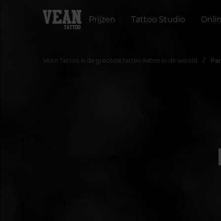
Prijzen
Tattoo Studio
Onli
VeAn Tattoo is de grootste tattoo keten in de wereld
Par