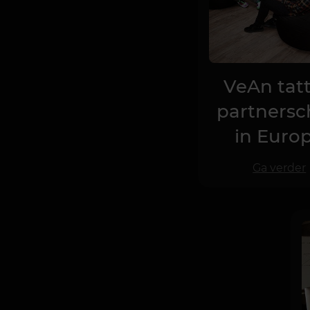
VeAn tat
partners
in Euro
Ga verder