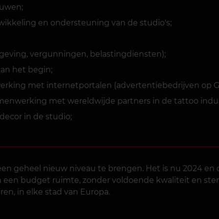
ouwen;
ikkeling en ondersteuning van de studio's;
ving, vergunningen, belastingdiensten);
aan het begin;
king met internetportalen (advertentiebedrijven op Goo
enwerking met wereldwijde partners in de tattoo indus
ecor in de studio;
 een geheel nieuw niveau te brengen. Het is nu 2024 en
in een budget ruimte, zonder voldoende kwaliteit en st
en, in elke stad van Europa.