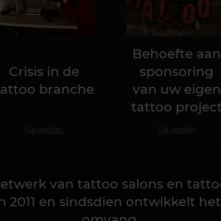
Behoefte aa
Crisis in de
sponsoring
tattoo branche
van uw eigen
tattoo projec
Ga verder
Ga verder
netwerk van tattoo salons en tattoo
 2011 en sindsdien ontwikkelt het z
omvang.