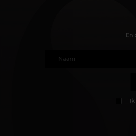
En 
Ik