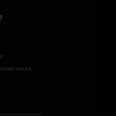
?
!
okale valuta.