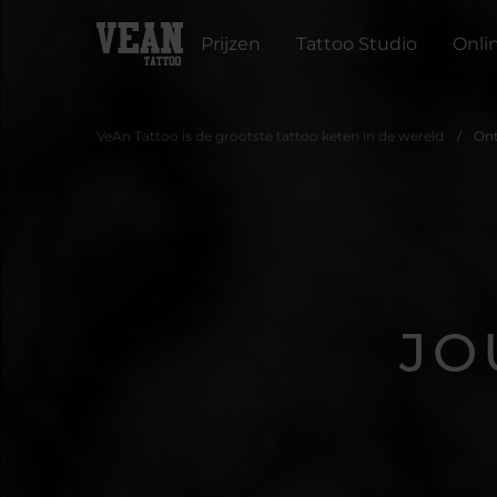
Prijzen
Tattoo Studio
Onli
VeAn Tattoo is de grootste tattoo keten in de wereld
Ont
JO