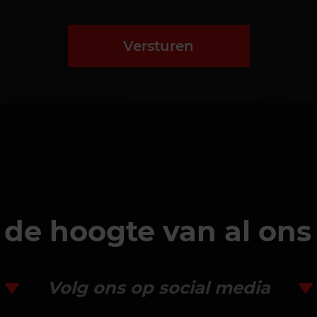
Versturen
p de hoogte van al on
Volg ons op social media