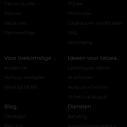
Tattoo Studio
Prijzen
Nieuws
Promoties
Vacatures
Cadeaus en certificaten
Partnerschap
FAQ
Verzorging
Voor toekomstige meesters
Ideeën voor tatoeages
Academie
Lettertypes tattoo
Verhuur werkplek
AI schetsen
Werk bij VEAN
Auteurs schetsen
Schets catalogus
Blog
Diensten
Tatoeage
Betaling
Piercing
Reserveringsgarantie