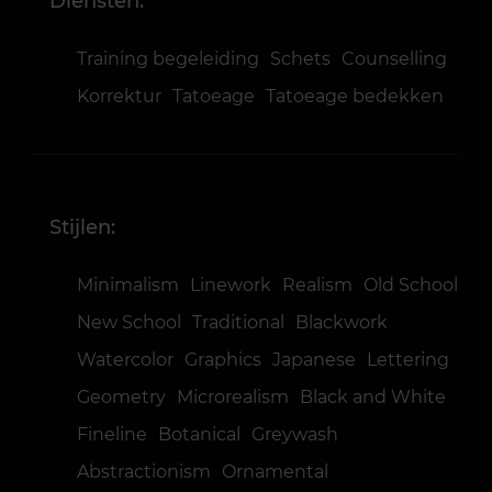
Diensten:
Training begeleiding
Schets
Counselling
Korrektur
Tatoeage
Tatoeage bedekken
Stijlen:
Minimalism
Linework
Realism
Old School
New School
Traditional
Blackwork
Watercolor
Graphics
Japanese
Lettering
Geometry
Microrealism
Black and White
Fineline
Botanical
Greywash
Abstractionism
Ornamental