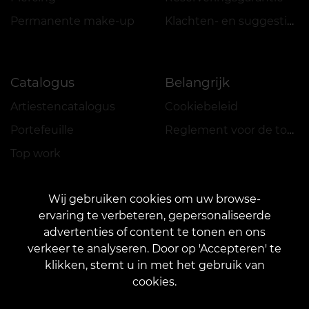
Permanente make-up
Klachten- en suggestiesboek
Catalogus
Belangrijk
Artiestencatalogus
Cookiebeleid
Portefeuille
Reglement voor de toepassing van acties
Top work
Wij gebruiken cookies om uw browse-
ervaring te verbeteren, gepersonaliseerde
advertenties of content te tonen en ons
verkeer te analyseren. Door op 'Accepteren' te
CONTACT
klikken, stemt u in met het gebruik van
Contacteer ons:
customers@vean-tattoo.nl
cookies.
Samenwerking:
marketing.veantattoo@gmail.com