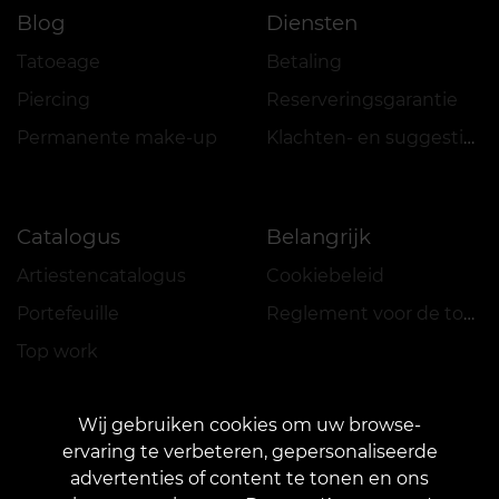
Blog
Diensten
Tatoeage
Betaling
Piercing
Reserveringsgarantie
Permanente make-up
Klachten- en suggestiesboek
Catalogus
Belangrijk
Artiestencatalogus
Cookiebeleid
Portefeuille
Reglement voor de toepassing van acties
Top work
Wij gebruiken cookies om uw browse-
ervaring te verbeteren, gepersonaliseerde
advertenties of content te tonen en ons