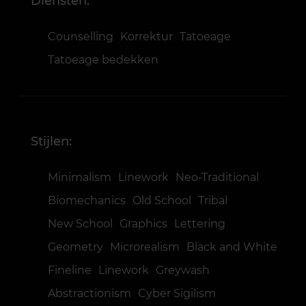
Diensten:
Counselling
Korrektur
Tatoeage
Tatoeage bedekken
Stijlen:
Minimalism
Linework
Neo-Traditional
Biomechanics
Old School
Tribal
New School
Graphics
Lettering
Geometry
Microrealism
Black and White
Fineline
Linework
Greywash
Abstractionism
Cyber Sigilism