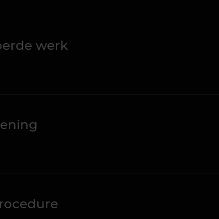
voerde werk
lening
procedure