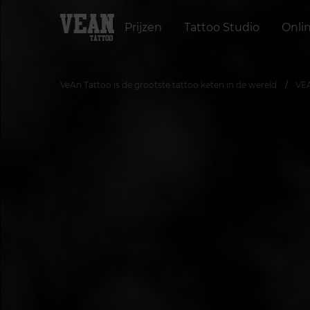
Prijzen
Tattoo Studio
Onli
VeAn Tattoo is de grootste tattoo keten in de wereld
VEA