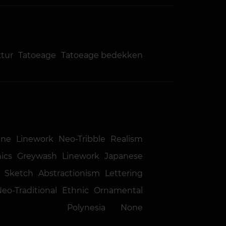
ktur
Tatoeage
Tatoeage bedekken
ine
Linework
Neo-Tribble
Realism
ics
Greywash
Linework
Japanese
Sketch
Abstractionism
Lettering
eo-Traditional
Ethnic
Ornamental
Polynesia
None