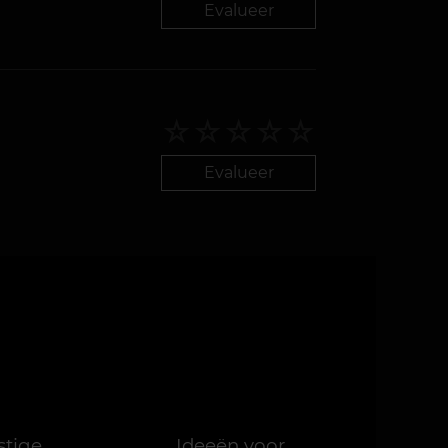
Evalueer
Evalueer
stige
Ideeën voor