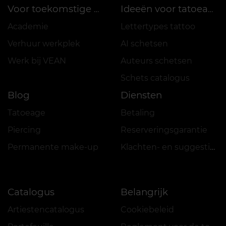
Voor toekomstige meesters
Ideeën voor tatoeages
Academie
Lettertypes tattoo
Verhuur werkplek
AI schetsen
Werk bij VEAN
Auteurs schetsen
Schets catalogus
Blog
Diensten
Tatoeage
Betaling
Piercing
Reserveringsgarantie
Permanente make-up
Klachten- en suggestiesboek
Catalogus
Belangrijk
Artiestencatalogus
Cookiebeleid