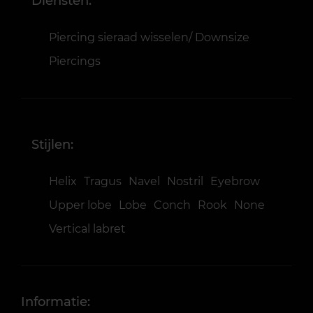
Diensten:
Piercing sieraad wisselen/ Downsize
Piercings
Stijlen:
Helix
Tragus
Navel
Nostril
Eyebrow
Upper lobe
Lobe
Conch
Rook
None
Vertical labret
Informatie: