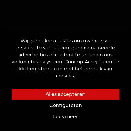
Wij gebruiken cookies om uw browse-
ervaring te verbeteren, gepersonaliseerde
advertenties of content te tonen en ons
verkeer te analyseren. Door op 'Accepteren' te
klikken, stemt u in met het gebruik van
Vond je dit artikel leuk?
cookies.
Beoordeel ons.
Alles accepteren
Configureren
Lees meer
Informatieve artikelen