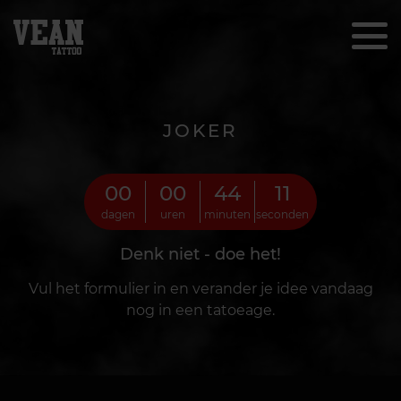
JOKER
00
00
44
08
dagen
uren
minuten
seconden
Denk niet - doe het!
Vul het formulier in en verander je idee vandaag
nog in een tatoeage.