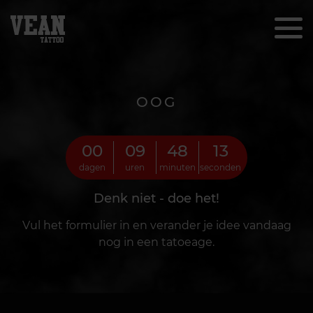
OOG
00
09
48
11
dagen
uren
minuten
seconden
Denk niet - doe het!
Vul het formulier in en verander je idee vandaag
nog in een tatoeage.