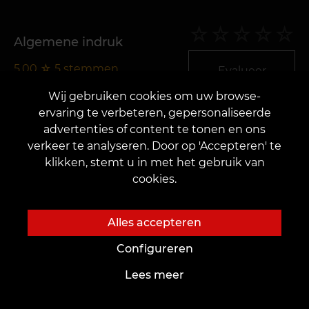
Algemene indruk
5,00
☆
5
stemmen
Evalueer
Wij gebruiken cookies om uw browse-
ervaring te verbeteren, gepersonaliseerde
advertenties of content te tonen en ons
verkeer te analyseren. Door op 'Accepteren' te
Let op!
klikken, stemt u in met het gebruik van
cookies.
Let op! Het artikel is geschreven door
journalisten en is informatief van aard. Alle
Alles accepteren
afbeeldingen zijn illustratief en zijn
geselecteerd om de tekst visueel aan te
Configureren
vullen. Als u een fout heeft gevonden of het
Lees meer
niet eens bent met de inhoud, neem dan
alstublieft contact met ons op via