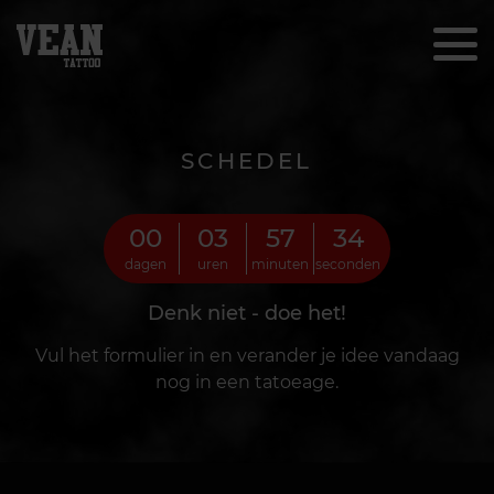
SCHEDEL
00
03
57
32
dagen
uren
minuten
seconden
Denk niet - doe het!
Vul het formulier in en verander je idee vandaag
nog in een tatoeage.