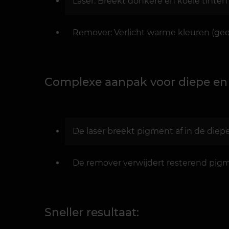
Laser: Breekt donkere en koele tinten a
Remover: Verlicht warme kleuren (geel, r
Complexe aanpak voor diepe en 
De laser breekt pigment af in de diep
De remover verwijdert resterend pigm
Sneller resultaat: