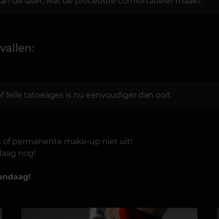
an de laser, wat de procedure comfortabeler maakt.
vallen:
 felle tatoeages is nu eenvoudiger dan ooit.
s of permanente make-up niet uit!
daag nog!
vandaag!