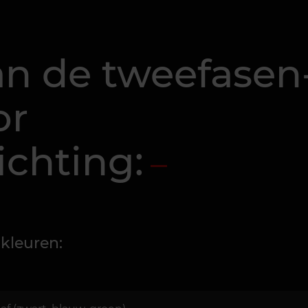
an de tweefasen
or
ichting:
 kleuren: