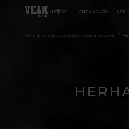
Prijzen
Tattoo Studio
Onli
VeAn Tattoo is de grootste tattoo keten in de wereld
Ver
HERHA