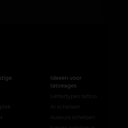
stige
Ideeën voor
tatoeages
Lettertypes tattoo
plek
AI schetsen
N
Auteurs schetsen
Schets catalogus