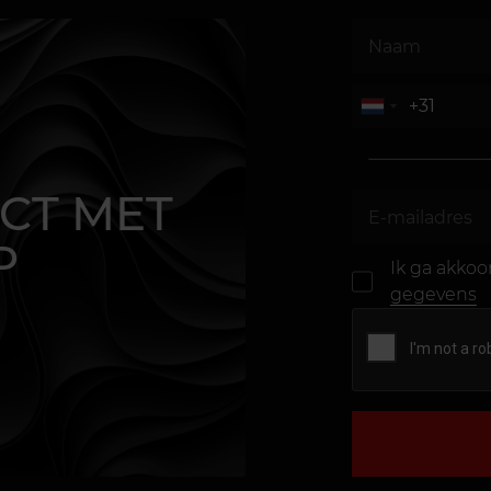
CT MET
P
Ik ga akko
gegevens