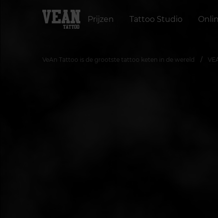
Prijzen
Tattoo Studio
Onli
VeAn Tattoo is de grootste tattoo keten in de wereld
VEA