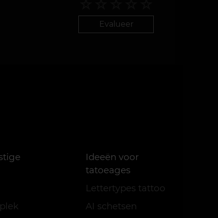
Evalueer
stige
Ideeën voor
tatoeages
Lettertypes tattoo
plek
AI schetsen