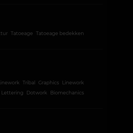
ktur
Tatoeage
Tatoeage bedekken
Linework
Tribal
Graphics
Linework
Lettering
Dotwork
Biomechanics