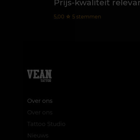
Prijs-kwaliteit releva
5,00
☆
5
stemmen
Over ons
Over ons
Tattoo Studio
Nieuws