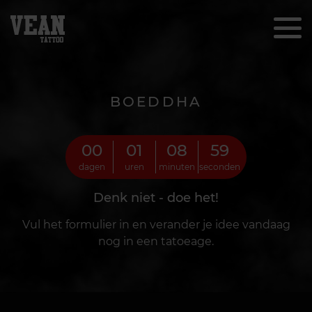
BOEDDHA
00
01
08
56
dagen
uren
minuten
seconden
Denk niet - doe het!
Vul het formulier in en verander je idee vandaag
nog in een tatoeage.