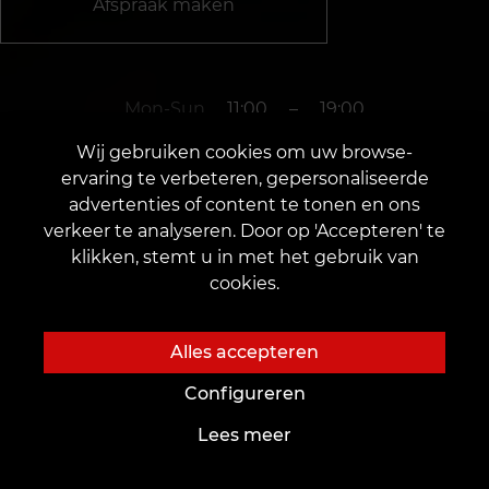
Afspraak maken
Mon-Sun
11:00
–
19:00
Wij gebruiken cookies om uw browse-
ervaring te verbeteren, gepersonaliseerde
+31641672865
advertenties of content te tonen en ons
verkeer te analyseren. Door op 'Accepteren' te
klikken, stemt u in met het gebruik van
Groningen
cookies.
Zwanestraat 13
Alles accepteren
Configureren
Lees meer