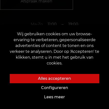
Afspraak maken
Ma-Zo
11:00
–
19:00
Wij gebruiken cookies om uw browse-
ervaring te verbeteren, gepersonaliseerde
+31106690661
advertenties of content te tonen en ons
verkeer te analyseren. Door op 'Accepteren' te
klikken, stemt u in met het gebruik van
Breda
cookies.
Karrestraat 5
Alles accepteren
Configureren
Lees meer